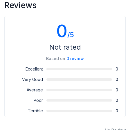
Reviews
0
/5
Not rated
Based on
0 review
Excellent
0
Very Good
0
Average
0
Poor
0
Terrible
0