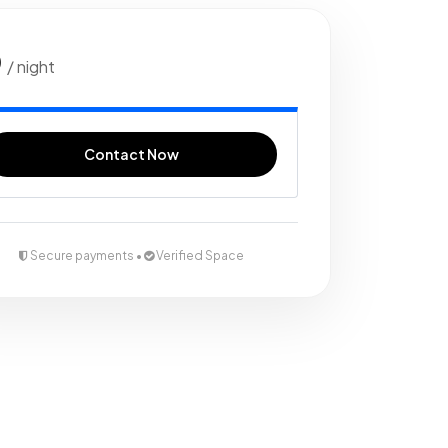
0
/ night
Contact Now
Secure payments •
Verified Space