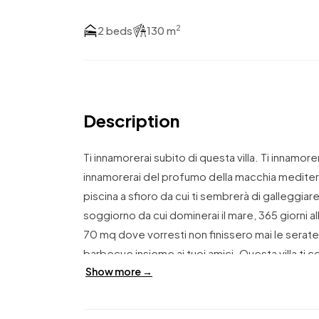
2
2 beds
130 m
Description
Ti innamorerai subito di questa villa. Ti innamor
innamorerai del profumo della macchia mediterr
piscina a sfioro da cui ti sembrerà di galleggiar
soggiorno da cui dominerai il mare, 365 giorni al
70 mq dove vorresti non finissero mai le serate
barbecue insieme ai tuoi amici. Questa villa ti co
Show more →
scalinata che ti accompagna fino all’ingresso e 
zona cucina a vista. La privacy qui è garantita ai 
circondata da terrazze e oltre 700 mq di giardin