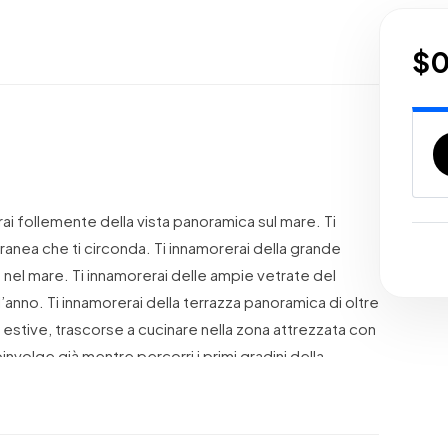
$
erai follemente della vista panoramica sul mare. Ti
anea che ti circonda. Ti innamorerai della grande
e nel mare. Ti innamorerai delle ampie vetrate del
l’anno. Ti innamorerai della terrazza panoramica di oltre
 estive, trascorse a cucinare nella zona attrezzata con
involge già mentre percorri i primi gradini della
alla terrazza su cui affaccia l’ampia zona soggiorno con
massimi livelli e le tende non servono, perché la villa è
o. Un bagno di servizio è a disposizione degli ospiti.