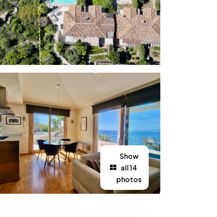
Show
all 14
photos