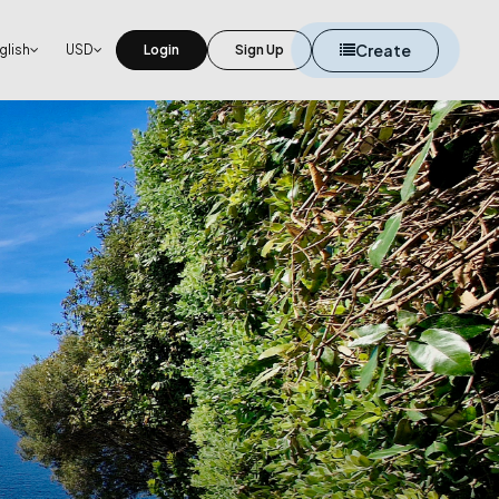
Create
glish
USD
Login
Sign Up