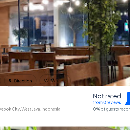
Direction
Wishlist
Not rated
from 0 reviews
epok City, West Java, Indonesia
0% of guests rec