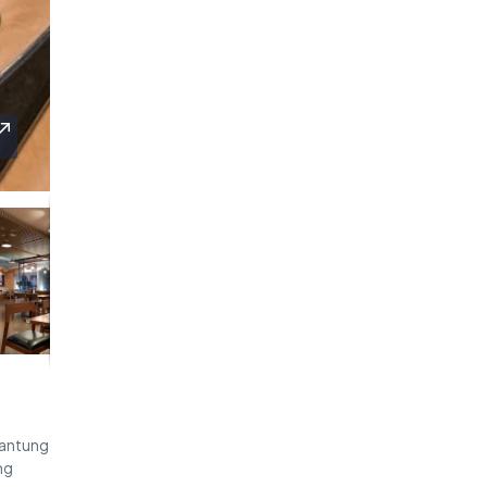
jantung
ng