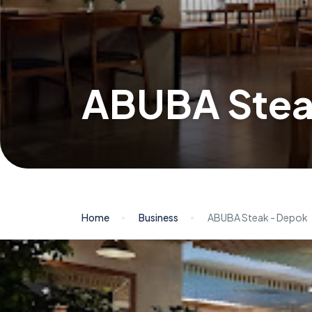
ABUBA Stea
Home
Business
ABUBA Steak - Depok