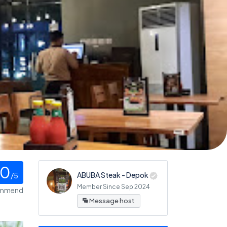
0
ABUBA Steak - Depok
/5
Member Since Sep 2024
ommend
Message host