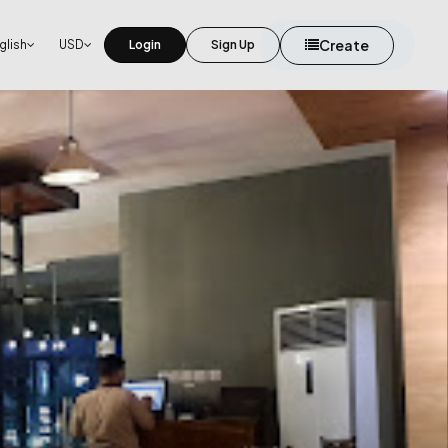
Create
glish
USD
Login
Sign Up