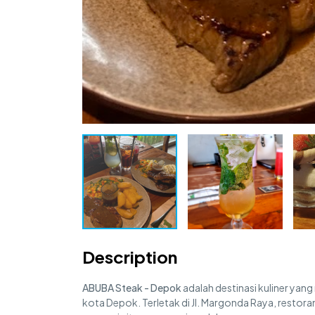
Description
ABUBA Steak - Depok
adalah destinasi kuliner yan
kota Depok. Terletak di Jl. Margonda Raya, restoran