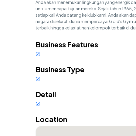
Anda akan menemukan lingkungan yang energik d
untuk mencapai tujuan mereka. Sejak tahun 1965, Go
setiap kali Anda datang ke klub kami, Anda akan da
negara di seluruh dunia mempercayai Gold's Gym u
terbaik hingga kelas latihan kelompok terbaik di du
Business Features
Air conditioning
Business Type
Gym
Detail
Goldsgym Franchising
Location