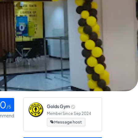
0
Golds Gym
/5
Member Since Sep 2024
ommend
Message host