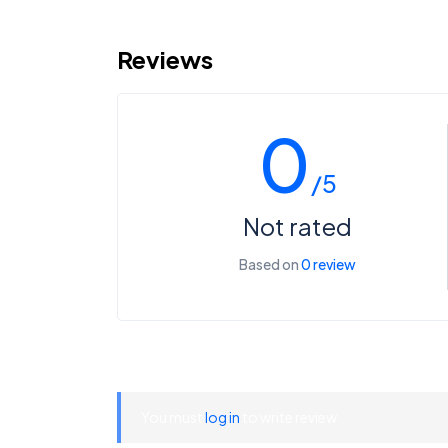
Reviews
0
/5
Not rated
Based on
0 review
You must
log in
to write review