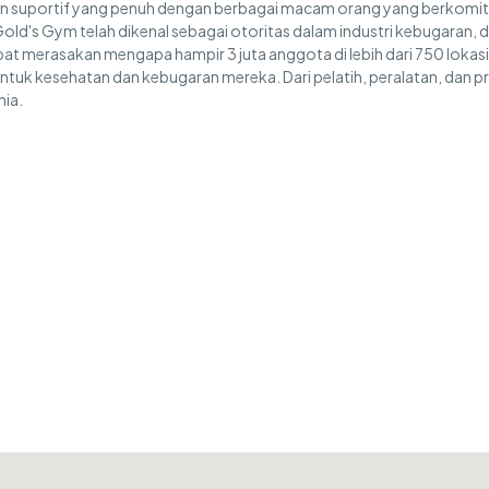
an suportif yang penuh dengan berbagai macam orang yang berkom
ld's Gym telah dikenal sebagai otoritas dalam industri kebugaran, da
pat merasakan mengapa hampir 3 juta anggota di lebih dari 750 lokasi
ntuk kesehatan dan kebugaran mereka. Dari pelatih, peralatan, dan 
nia.