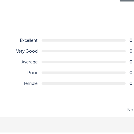
Excellent
0
Very Good
0
Average
0
Poor
0
Terrible
0
No