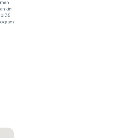
itmen
n kini,
 di 35
program