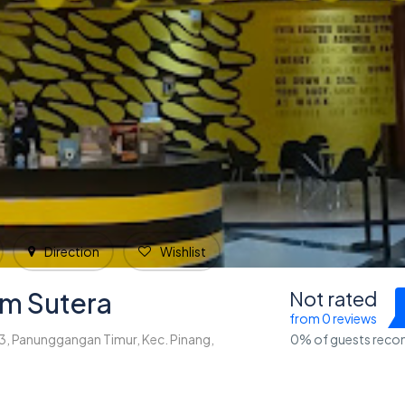
Direction
Wishlist
am Sutera
Not rated
from 0 reviews
, Panunggangan Timur, Kec. Pinang,
0% of guests rec