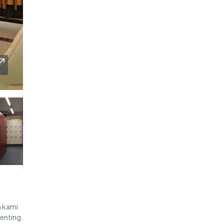
n kami
enting,