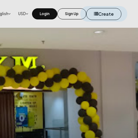
Create
glish
USD
Login
Sign Up