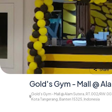
Share
Gold's Gym - Mall @ Al
Gold’s Gym - Mall @ Alam Sutera, RT.002/RW.003
Kota Tangerang, Banten 15325, Indonesia
1,015