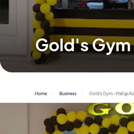
Gold's Gym 
Home
Business
Gold's Gym - Mall @ Al