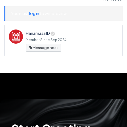
You must
log in
to write review
Hanamasa ID
Member Since Sep 2024
Message host