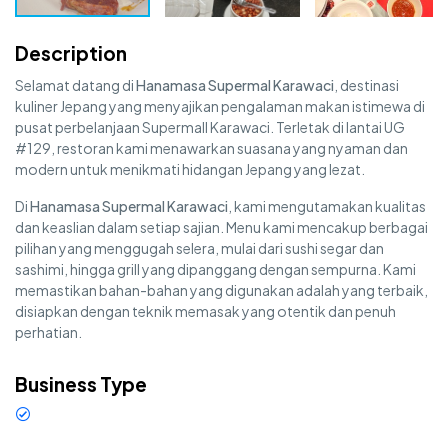
Description
Selamat datang di
Hanamasa Supermal Karawaci
, destinasi
kuliner Jepang yang menyajikan pengalaman makan istimewa di
pusat perbelanjaan Supermall Karawaci. Terletak di lantai UG
#129, restoran kami menawarkan suasana yang nyaman dan
modern untuk menikmati hidangan Jepang yang lezat.
Di
Hanamasa Supermal Karawaci
, kami mengutamakan kualitas
dan keaslian dalam setiap sajian. Menu kami mencakup berbagai
pilihan yang menggugah selera, mulai dari sushi segar dan
sashimi, hingga grill yang dipanggang dengan sempurna. Kami
memastikan bahan-bahan yang digunakan adalah yang terbaik,
disiapkan dengan teknik memasak yang otentik dan penuh
perhatian.
Business Type
Restaurant