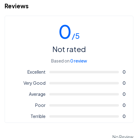
Reviews
0
/5
Not rated
Based on
0 review
Excellent
0
Very Good
0
Average
0
Poor
0
Terrible
0
No Review