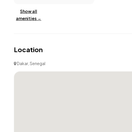
Show all
amenities →
Location
Dakar, Senegal