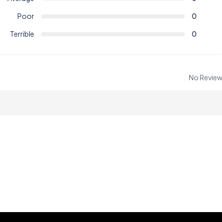
Poor
0
Terrible
0
No Revie