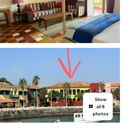
Show
all 8
photos