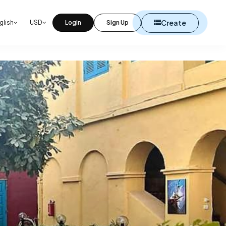
Create
glish
USD
Login
Sign Up