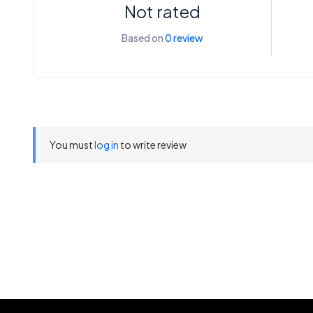
Not rated
Based on
0 review
You must
log in
to write review