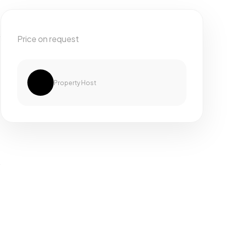
Price on request
Property Host