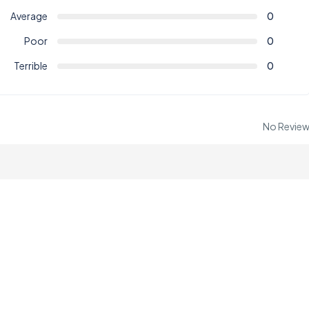
Average
0
Poor
0
Terrible
0
No Revie