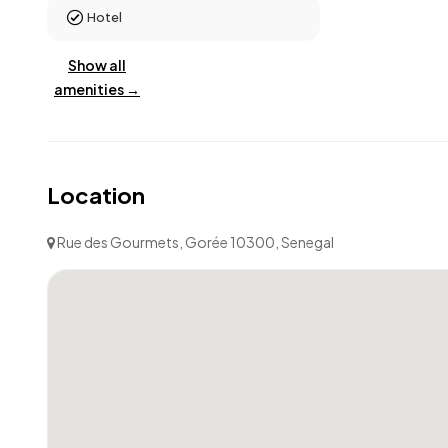
Hotel
Show all
amenities →
Location
Rue des Gourmets, Gorée 10300, Senegal