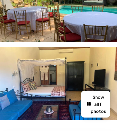
Show
all 11
photos