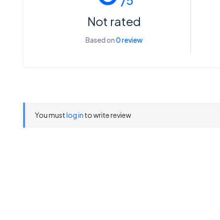
/5
Not rated
Based on
0 review
You must
log in
to write review