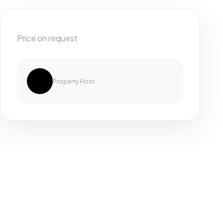
Price on request
Property Host