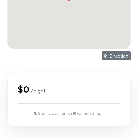
Aumenteremo la resa del tuo immobile. Gestiremo
l’intera transazione in modo pulito, rapido e semplice. Il
nostro obiettivo è mantenere i nostri clienti con noi per
sempre e con piacere di possedere l’immobile. Info
Whatsapp +393515406055.
Direction
$0
/ night
Secure payments •
Verified Space