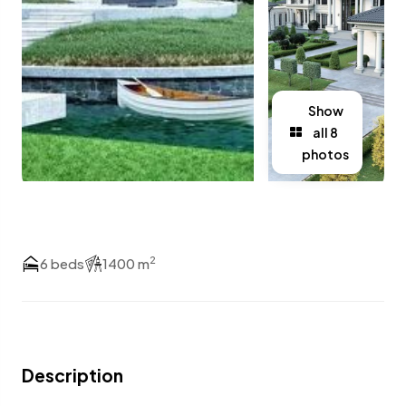
Show
all 8
photos
2
6 beds
1400 m
Description