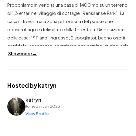
Proponiamo in vendita una casa di 1400 mq su un terreno
di 1,3 ettari nel villaggio di cottage “Renssanse Park”. La
casa si trova in una zona pittoresca del paese che
domina il lago e delimitato dalla foresta. • Disposizione
della casa: 1° Piano: ingresso, 2 spogliatoi, bagno ospiti,
corridoio, ascensore, soggiorno con camino, cucina, sala
Show more →
da pranzo, dispensa, studio, palestra, bagno, camera
con spogliatoio e c/a, zona SPA: piscina, sauna,
criosauna, bagno con doccia, c/y, spogliatoio; blocco
ospiti: soggiorno, cucina, bagno, 2 camere con cabina
Hosted by katryn
armadio e bagno; blocco del personale. 2° piano:
ingresso, ascensore, ufficio, 5 camere da letto con
katryn
bagni individuali e spogliatoi. C’è un garage per 4 auto
Joined in Jan 2023
sulla proprietà.
View Profile